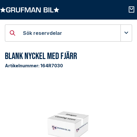
Öppna kategorier
Öpp
Sök reservdelar
Blank Nyckel med Fjärr
Artikelnummer:
164R7030