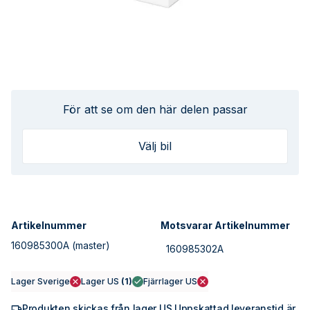
För att se om den här delen passar
Välj bil
Artikelnummer
Motsvarar Artikelnummer
160985300A
(master)
160985302A
Lager Sverige
Lager US
(
1
)
Fjärrlager US
Produkten skickas från lager US Uppskattad leveranstid är