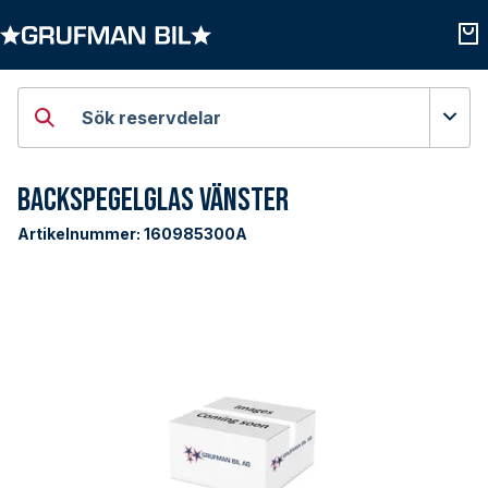
Öppna kategorier
Öpp
Sök reservdelar
Backspegelglas Vänster
Artikelnummer:
160985300A