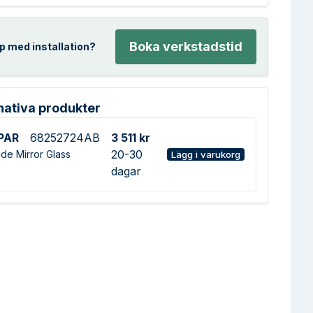
Boka verkstadstid
p med installation?
nativa produkter
PAR
68252724AB
3 511 kr
20-30
ide Mirror Glass
Lägg i varukorg
dagar