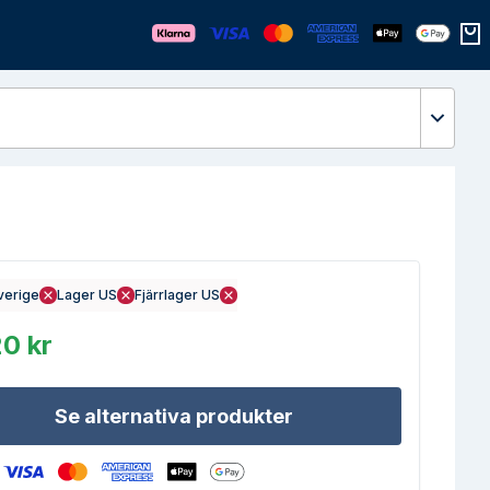
Öppn
verige
Lager US
Fjärrlager US
0 kr
Se alternativa produkter