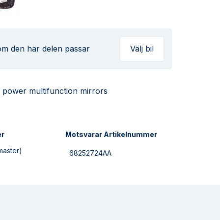
 om den här delen passar
Välj bil
h power multifunction mirrors
er
Motsvarar Artikelnummer
master)
68252724AA