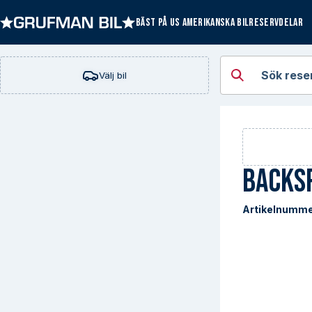
BÄST PÅ US AMERIKANSKA BILRESERVDELAR
Öppna kategorie
Sök rese
Välj bil
Backs
Artikelnumme