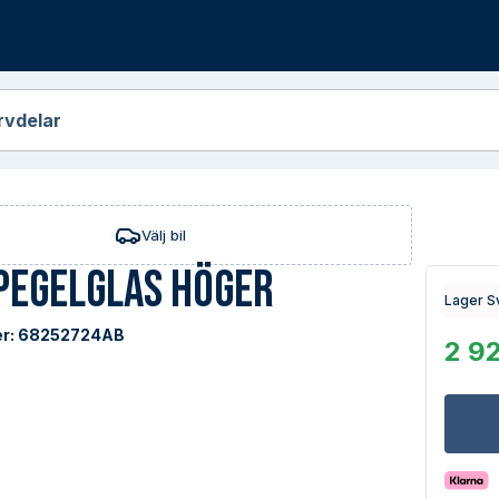
r
rvdelar
Välj bil
pegelglas Höger
Lager S
r:
68252724AB
2 92