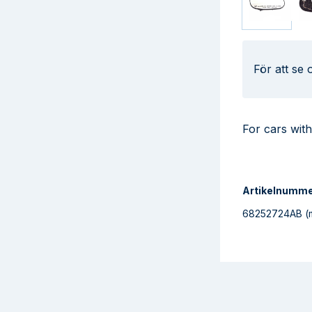
För att se
For cars wit
Artikelnumm
68252724AB
(