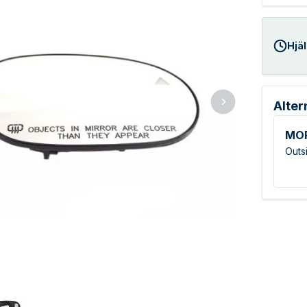
Hjäl
Alter
MO
Outs