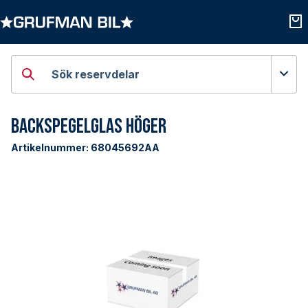
Öppna kategorier
Öpp
Sök reservdelar
Backspegelglas Höger
Artikelnummer:
68045692AA