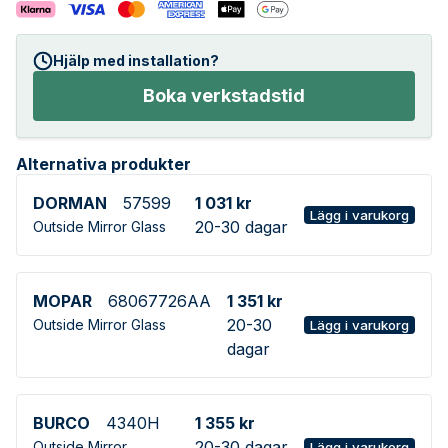
Hjälp med installation?
Boka verkstadstid
Alternativa produkter
DORMAN
57599
1 031 kr
Lägg i varukorg
20-30 dagar
Outside Mirror Glass
MOPAR
68067726AA
1 351 kr
20-30
Outside Mirror Glass
Lägg i varukorg
dagar
BURCO
4340H
1 355 kr
20-30 dagar
Outside Mirror
Lägg i varukorg