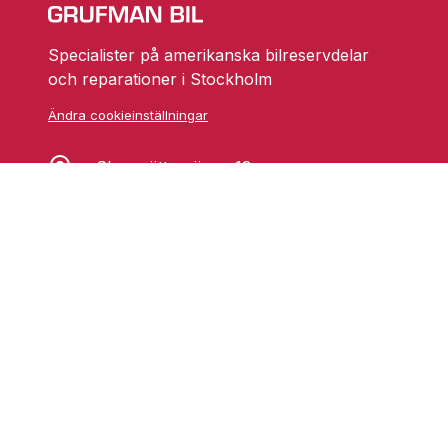
Specialister på amerikanska bilreservdelar
och reparationer i Stockholm
Ändra cookieinställningar
Skarprättarvägen 18
17677 Järfälla
info@grufmanbil.se
08 580 182 50
Startsida Grufman Bil
Våra tjänster
Om oss