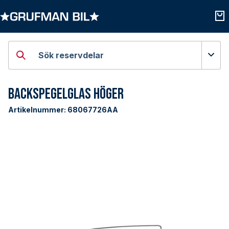
Öppna kategorier
Öpp
Sök reservdelar
Backspegelglas Höger
Artikelnummer:
68067726AA