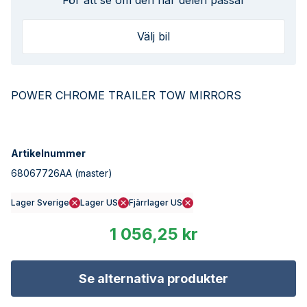
För att se om den här delen passar
Välj bil
POWER CHROME TRAILER TOW MIRRORS
Artikelnummer
68067726AA
(master)
Lager Sverige
Lager US
Fjärrlager US
1 056,25 kr
Se alternativa produkter