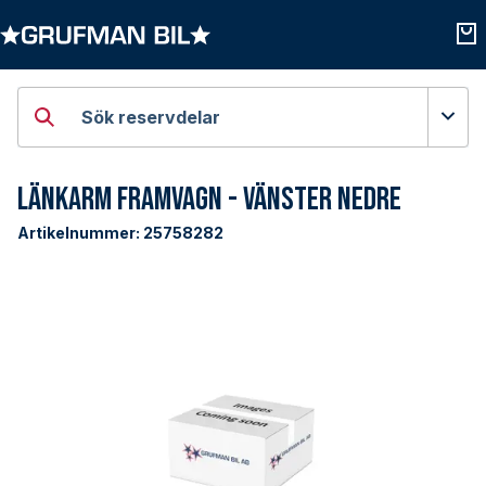
Öppna kategorier
Öpp
Sök reservdelar
Länkarm Framvagn - Vänster Nedre
Artikelnummer:
25758282