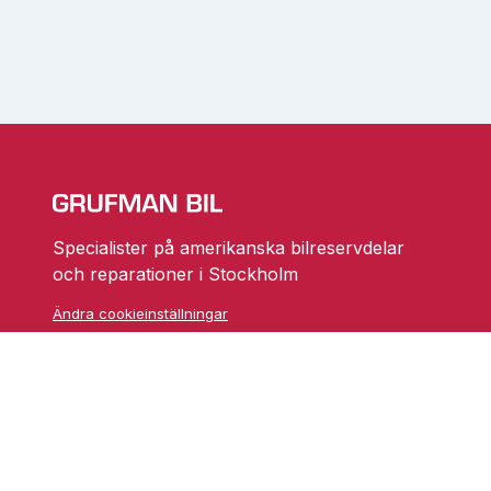
Specialister på amerikanska bilreservdelar
och reparationer i Stockholm
Ändra cookieinställningar
Skarprättarvägen 18
17677 Järfälla
info@grufmanbil.se
08 580 182 50