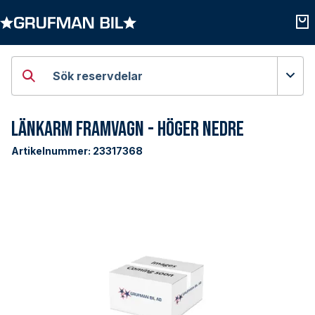
Öppna kategorier
Öpp
Sök reservdelar
Länkarm Framvagn - Höger Nedre
Artikelnummer:
23317368